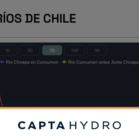
RÍOS DE CHILE
1D
3D
7D
15D
1M
Río Choapa en Cuncumen
Río Cuncumen antes Junta Choapa