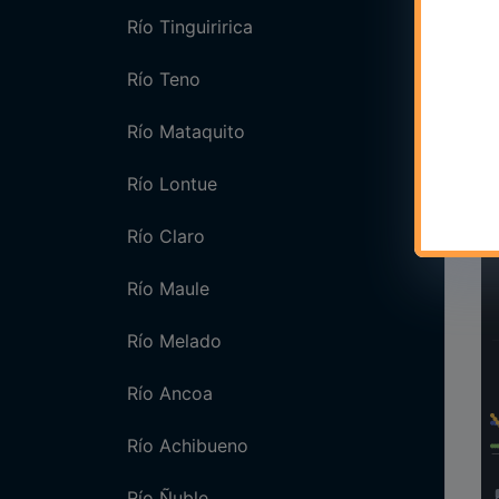
Río Tinguiririca
Río Teno
Río Mataquito
Río Lontue
Río Claro
Río Maule
Río Melado
Río Ancoa
Río Achibueno
Río Ñuble