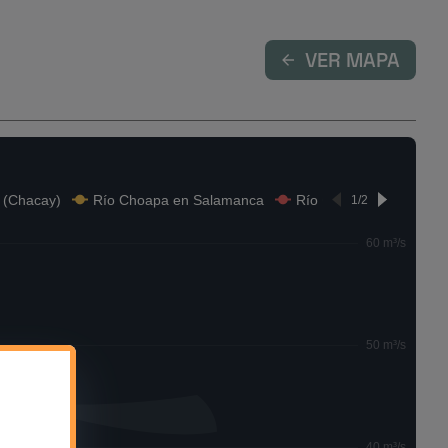
VER MAPA
 (Chacay)
Río Choapa en Salamanca
Río Choapa en Puente 
1/2
60 m³/s
50 m³/s
40 m³/s